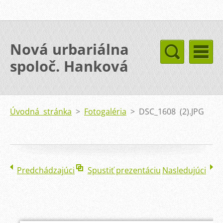
Nová urbariálna
spoloč. Hanková
Úvodná stránka
>
Fotogaléria
>
DSC_1608 (2).JPG
Predchádzajúci
Spustiť prezentáciu
Nasledujúci