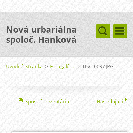
Nová urbariálna
spoloč. Hanková
Úvodná stránka
>
Fotogaléria
>
DSC_0097.JPG
Spustiť prezentáciu
Nasledujúci